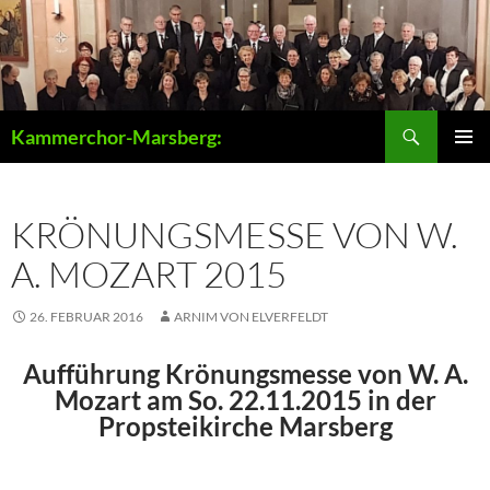
Zum
Inhalt
springen
Suchen
Kammerchor-Marsberg:
PRIMÄR
MENÜ
KRÖNUNGSMESSE VON W.
A. MOZART 2015
26. FEBRUAR 2016
ARNIM VON ELVERFELDT
Aufführung Krönungsmesse von W. A.
Mozart am So. 22.11.2015 in der
Propsteikirche Marsberg