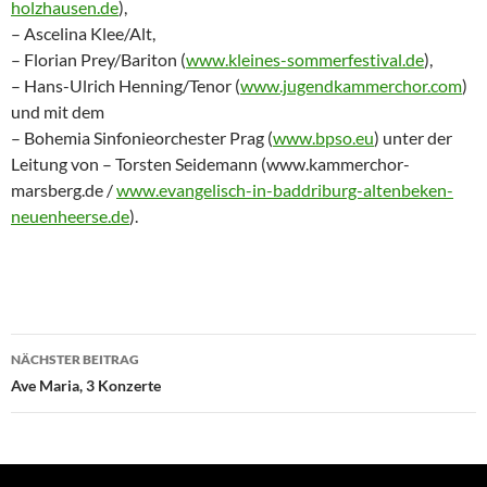
holzhausen.de
),
– Ascelina Klee/Alt,
– Florian Prey/Bariton (
www.kleines-sommerfestival.de
),
– Hans-Ulrich Henning/Tenor (
www.jugendkammerchor.com
)
und mit dem
– Bohemia Sinfonieorchester Prag (
www.bpso.eu
) unter der
Leitung von – Torsten Seidemann (www.kammerchor-
marsberg.de /
www.evangelisch-in-baddriburg-altenbeken-
neuenheerse.de
).
Beitragsnavigation
NÄCHSTER BEITRAG
Ave Maria, 3 Konzerte