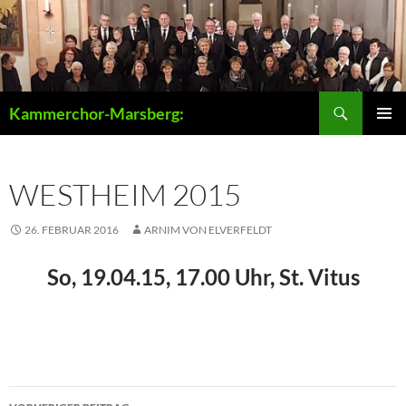
Zum
Inhalt
springen
Suchen
Kammerchor-Marsberg:
PRIMÄR
MENÜ
WESTHEIM 2015
26. FEBRUAR 2016
ARNIM VON ELVERFELDT
So, 19.04.15, 17.00 Uhr, St. Vitus
Beitragsnavigation