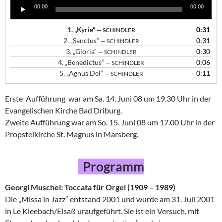
Audio-
00:00
00:00
Player
1.
„Kyrie“
0:31
— SCHINDLER
2.
„Sanctus“
0:31
— SCHINDLER
3.
„Gloria“
0:30
— SCHINDLER
4.
„Benedictus“
0:06
— SCHINDLER
5.
„Agnus Dei“
0:11
— SCHINDLER
Erste Aufführung war am Sa. 14. Juni 08 um 19.30 Uhr in der
Evangelischen Kirche Bad Driburg.
Zweite Aufführung war am So. 15. Juni 08 um 17.00 Uhr in der
Propsteikirche St. Magnus in Marsberg.
Programm
Georgi Muschel: Toccata für Orgel (1909 – 1989)
Die „Missa in Jazz“ entstand 2001 und wurde am 31. Juli 2001
in Le Kleebach/Elsaß uraufgeführt. Sie ist ein Versuch, mit