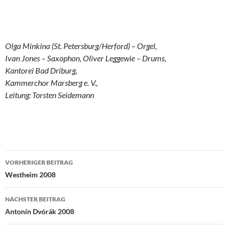
Olga Minkina (St. Petersburg/Herford) – Orgel,
Ivan Jones – Saxophon, Oliver Leggewie – Drums,
Kantorei Bad Driburg,
Kammerchor Marsberg e. V.,
Leitung: Torsten Seidemann
Beitragsnavigation
VORHERIGER BEITRAG
Westheim 2008
NÄCHSTER BEITRAG
Antonín Dvórák 2008