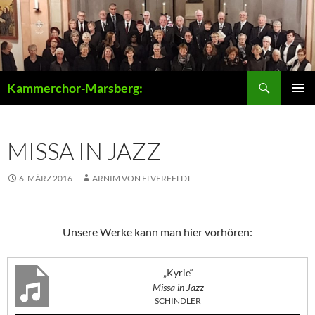
Zum
Inhalt
springen
Suchen
Kammerchor-Marsberg:
PRIMÄR
MENÜ
MISSA IN JAZZ
6. MÄRZ 2016
ARNIM VON ELVERFELDT
Unsere Werke kann man hier vorhören:
„Kyrie“
Missa in Jazz
SCHINDLER