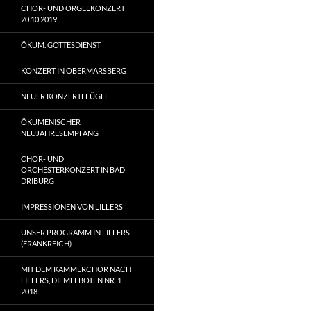
CHOR- UND ORGELKONZERT
20.10.2019
ÖKUM. GOTTESDIENST
KONZERT IN OBERMARSBERG
NEUER KONZERTFLÜGEL
ÖKUMENISCHER
NEUJAHRESEMPFANG
CHOR- UND
ORCHESTERKONZERT IN BAD
DRIBURG
IMPRESSIONEN VON LILLERS
UNSER PROGRAMM IN LILLERS
(FRANKREICH)
MIT DEM KAMMERCHOR NACH
LILLERS, DIEMELBOTEN NR. 1
2018