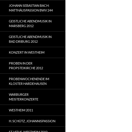
JOHANN SEBASTIAN BACH:
MATTHÄUSPASSION BWV 244
GEISTLICHE ABENDMUSIK IN
MARSBERG 2012
GEISTLICHE ABENDMUSIK IN
BAD DRIBURG 2012
KONZERT IN WESTHEIM
PROBEN IN DER
PROPSTEIKIRCHE 2012
PROBENWOCHENENDE IM
KLOSTER HARDEHAUSEN
WARBURGER
MEISTERKONZERTE
WESTHEIM 2011
H. SCHÜTZ, JOHANNISPASSION
ST. VITUS, WESTHEIM 2010