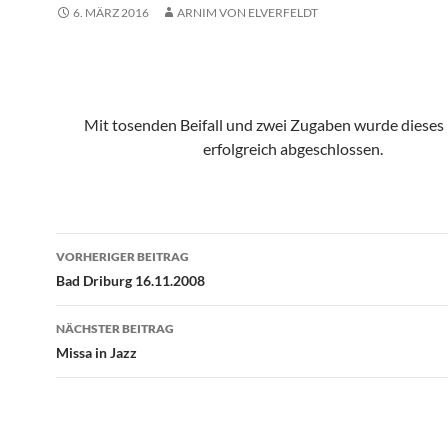
6. MÄRZ 2016
ARNIM VON ELVERFELDT
Mit tosenden Beifall und zwei Zugaben wurde dieses
erfolgreich abgeschlossen.
Beitragsnavigation
VORHERIGER BEITRAG
Bad Driburg 16.11.2008
NÄCHSTER BEITRAG
Missa in Jazz