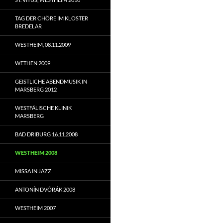
TAG DER CHÖRE IM KLOSTER
BREDELAR
WESTHEIM, 08.11.2009
WETHEN 2009
GEISTLICHE ABENDMUSIK IN
MARSBERG 2012
WESTFÄLISCHE KLINIK
MARSBERG
BAD DRIBURG 16.11.2008
WESTHEIM 2008
MISSA IN JAZZ
ANTONÍN DVÓRÁK 2008
WESTHEIM 2007