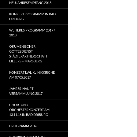
NEUJAHRESEMPFANG 2018
KONZERTPROGRAMM IN BAD
DRIBURG
WEITERES PROGRAMM 2017 /
2018
ÖKUMENISCHER
GOTTESDIENST
STÄDTEPARTNERSCHAFT
LILLERS – MARSBERG
KONZERT LWL KLINIKKIRCHE
AM 07.05.2017
JAHRES-HAUPT-
VERSAMMLUNG 2017
CHOR- UND
ORCHESTERKONZERT AM
13.11.16 IN BAD DRIBURG
PROGRAMM 2016