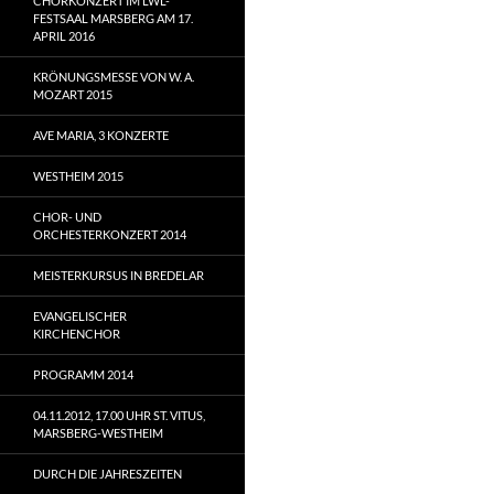
CHORKONZERT IM LWL-
FESTSAAL MARSBERG AM 17.
APRIL 2016
KRÖNUNGSMESSE VON W. A.
MOZART 2015
AVE MARIA, 3 KONZERTE
WESTHEIM 2015
CHOR- UND
ORCHESTERKONZERT 2014
MEISTERKURSUS IN BREDELAR
EVANGELISCHER
KIRCHENCHOR
PROGRAMM 2014
04.11.2012, 17.00 UHR ST. VITUS,
MARSBERG-WESTHEIM
DURCH DIE JAHRESZEITEN